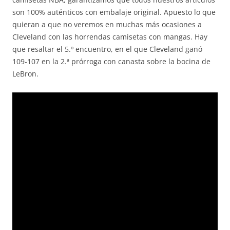
son 100% auténticos con embalaje original. Apuesto lo que
quieran a que no veremos en muchas más ocasiones a
Cleveland con las horrendas camisetas con mangas. Hay
que resaltar el 5.º encuentro, en el que Cleveland ganó
109-107 en la 2.ª prórroga con canasta sobre la bocina de
LeBron.