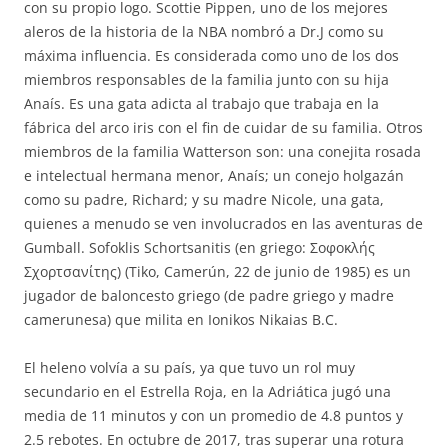
con su propio logo. Scottie Pippen, uno de los mejores
aleros de la historia de la NBA nombró a Dr.J como su
máxima influencia. Es considerada como uno de los dos
miembros responsables de la familia junto con su hija
Anaís. Es una gata adicta al trabajo que trabaja en la
fábrica del arco iris con el fin de cuidar de su familia. Otros
miembros de la familia Watterson son: una conejita rosada
e intelectual hermana menor, Anaís; un conejo holgazán
como su padre, Richard; y su madre Nicole, una gata,
quienes a menudo se ven involucrados en las aventuras de
Gumball. Sofoklis Schortsanitis (en griego: Σοφοκλής
Σχορτσανίτης) (Tiko, Camerún, 22 de junio de 1985) es un
jugador de baloncesto griego (de padre griego y madre
camerunesa) que milita en Ionikos Nikaias B.C.
El heleno volvía a su país, ya que tuvo un rol muy
secundario en el Estrella Roja, en la Adriática jugó una
media de 11 minutos y con un promedio de 4.8 puntos y
2.5 rebotes. En octubre de 2017, tras superar una rotura