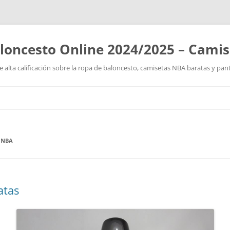
loncesto Online 2024/2025 – Cami
 alta calificación sobre la ropa de baloncesto, camisetas NBA baratas y pan
Saltar
al
contenido
 NBA
atas