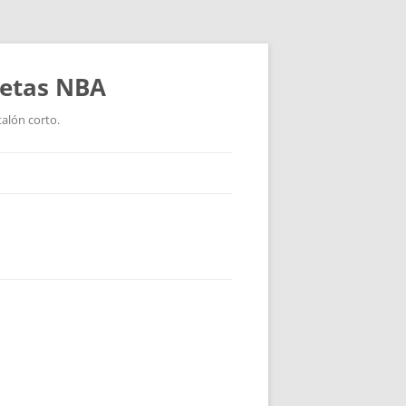
setas NBA
talón corto.