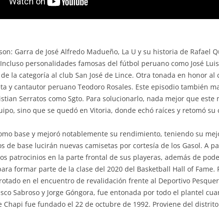
son: Garra de José Alfredo Madueño, La U y su historia de Rafael Q
 Incluso personalidades famosas del fútbol peruano como José Luis
de la categoría al club San José de Lince. Otra tonada en honor al
ta y cantautor peruano Teodoro Rosales. Este episodio también ma
istian Serratos como Sgto. Para solucionarlo, nada mejor que este 
quipo, sino que se quedó en Vitoria, donde echó raíces y retomó su
r como base y mejoró notablemente su rendimiento, teniendo su mej
 de base lucirán nuevas camisetas por cortesía de los Gasol. A pa
os patrocinios en la parte frontal de sus playeras, además de poder
ra formar parte de la clase del 2020 del Basketball Hall of Fame.
rrotado en el encuentro de revalidación frente al Deportivo Pesque
co Sabroso y Jorge Góngora, fue entonada por todo el plantel cuan
de Chapi fue fundado el 22 de octubre de 1992. Proviene del distrit