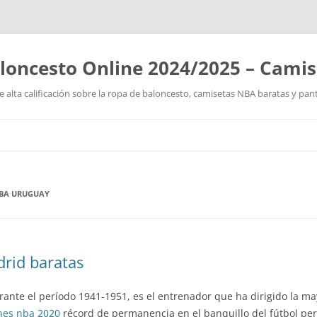
loncesto Online 2024/2025 – Cami
 alta calificación sobre la ropa de baloncesto, camisetas NBA baratas y pan
Saltar
al
contenido
NBA URUGUAY
drid baratas
rante el período 1941-1951, es el entrenador que ha dirigido la m
nes nba 2020
récord de permanencia en el banquillo del fútbol pe