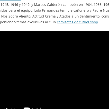
 1945, 1946 y 1949; y Marcos Calderón campeón en 1964, 1966, 196
enidos para el equipo. Lolo Fernández temible cañonero y Padre Nu
k Nos Sobra Aliento, Actitud Crema y Atados a un Sentimiento, co
oniendo temas exclusivos al club.
camisetas de futbol shop