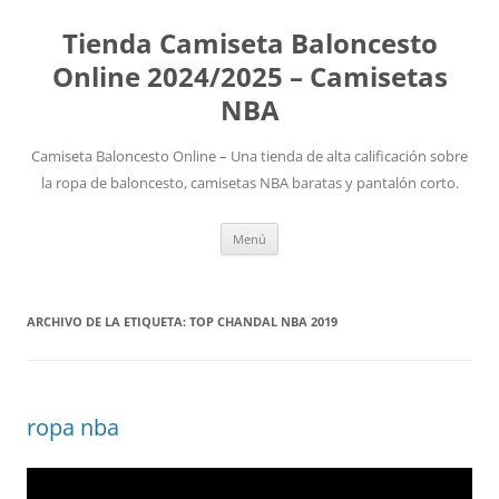
Tienda Camiseta Baloncesto
Online 2024/2025 – Camisetas
NBA
Camiseta Baloncesto Online – Una tienda de alta calificación sobre
la ropa de baloncesto, camisetas NBA baratas y pantalón corto.
Saltar
Menú
al
contenido
ARCHIVO DE LA ETIQUETA:
TOP CHANDAL NBA 2019
ropa nba