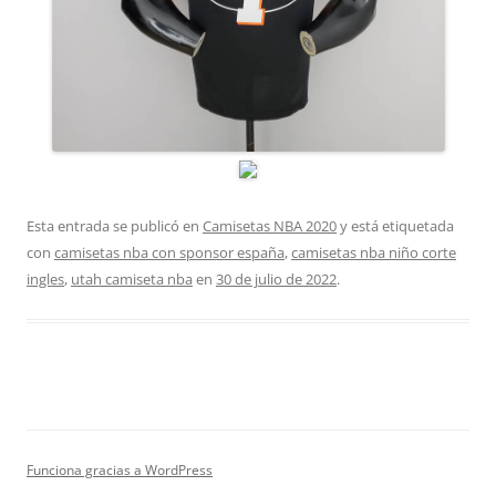
Esta entrada se publicó en
Camisetas NBA 2020
y está etiquetada
con
camisetas nba con sponsor españa
,
camisetas nba niño corte
ingles
,
utah camiseta nba
en
30 de julio de 2022
.
Funciona gracias a WordPress