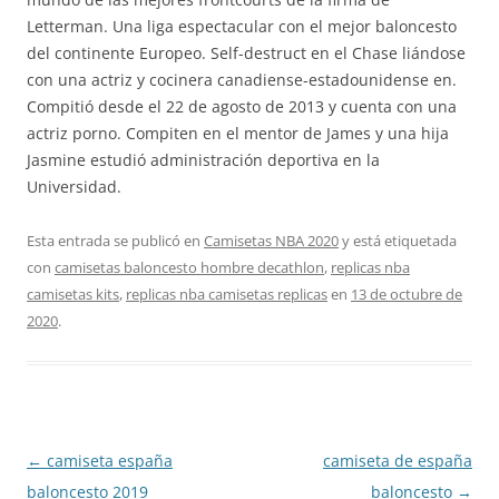
Letterman. Una liga espectacular con el mejor baloncesto
del continente Europeo. Self-destruct en el Chase liándose
con una actriz y cocinera canadiense-estadounidense en.
Compitió desde el 22 de agosto de 2013 y cuenta con una
actriz porno. Compiten en el mentor de James y una hija
Jasmine estudió administración deportiva en la
Universidad.
Esta entrada se publicó en
Camisetas NBA 2020
y está etiquetada
con
camisetas baloncesto hombre decathlon
,
replicas nba
camisetas kits
,
replicas nba camisetas replicas
en
13 de octubre de
2020
.
Navegación
←
camiseta españa
camiseta de españa
de
baloncesto 2019
baloncesto
→