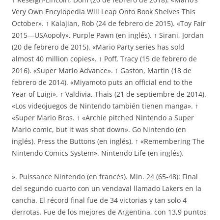
Very Own Encylopedia Will Leap Onto Book Shelves This
October». ↑ Kalajian, Rob (24 de febrero de 2015). «Toy Fair
2015—USAopoly». Purple Pawn (en inglés). ↑ Sirani, Jordan
(20 de febrero de 2015). «Mario Party series has sold
almost 40 million copies». ↑ Poff, Tracy (15 de febrero de
2016). «Super Mario Advance». ↑ Gaston, Martin (18 de
febrero de 2014). «Miyamoto puts an official end to the
Year of Luigi». ↑ Valdivia, Thais (21 de septiembre de 2014).
«Los videojuegos de Nintendo también tienen manga». ↑
«Super Mario Bros. ↑ «Archie pitched Nintendo a Super
Mario comic, but it was shot down». Go Nintendo (en
inglés). Press the Buttons (en inglés). ↑ «Remembering The
Nintendo Comics System». Nintendo Life (en inglés).
». Puissance Nintendo (en francés). Min. 24 (65-48): Final
del segundo cuarto con un vendaval llamado Lakers en la
cancha. El récord final fue de 34 victorias y tan solo 4
derrotas. Fue de los mejores de Argentina, con 13,9 puntos