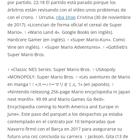
por partido. 22:18 El partido está parado porque los
árbitros están revisando con el vídeo unos problemas de
con el crono. ↑ Urrutia,
nba shop
Cristina (30 de noviembre
de 2017). «Licencian de forma oficial el cereal de Super
Mario». ↑ «Wario Land 4». Google Books (en inglés).
Hardcore Gamer (en inglés). ↑ «Super Mario-Kun». Comic
Vine (en inglés). ↑ «Super Mario Adventures». ↑ «Gottlieb’s
Super Mario Bros.
↑ «Classic NES Series: Super Mario Bros. ↑ USAopoly.
«MONOPOLY: Super Mario Bros. ↑ «Les aventures de Mario
en manga ! ↑ «スーパーマリオくん 1» (en japonés). ↑
«Nintendo releasing 256-page Mario encyclopedia in Japan
next month». 99.99 and Mario Games Go Red».
Encyclopedia coming to North America and Europe in
June». Este paso del parquet a los despachos ya estaba
contemplado en el contrato por 10 temporadas que
Navarro firmó con el Barça en 2017 para asegurarse su
futuro una cez concluida su carrera. ↑ Jackson, Gita (13 de