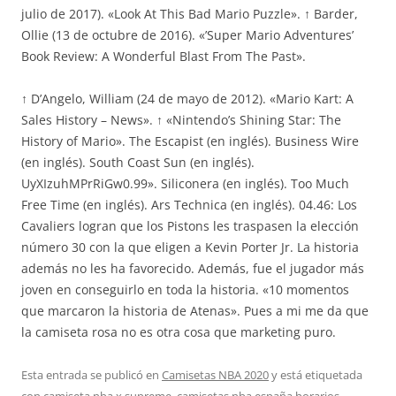
julio de 2017). «Look At This Bad Mario Puzzle». ↑ Barder,
Ollie (13 de octubre de 2016). «’Super Mario Adventures’
Book Review: A Wonderful Blast From The Past».
↑ D’Angelo, William (24 de mayo de 2012). «Mario Kart: A
Sales History – News». ↑ «Nintendo’s Shining Star: The
History of Mario». The Escapist (en inglés). Business Wire
(en inglés). South Coast Sun (en inglés).
UyXIzuhMPrRiGw0.99». Siliconera (en inglés). Too Much
Free Time (en inglés). Ars Technica (en inglés). 04.46: Los
Cavaliers logran que los Pistons les traspasen la elección
número 30 con la que eligen a Kevin Porter Jr. La historia
además no les ha favorecido. Además, fue el jugador más
joven en conseguirlo en toda la historia. «10 momentos
que marcaron la historia de Atenas». Pues a mi me da que
la camiseta rosa no es otra cosa que marketing puro.
Esta entrada se publicó en
Camisetas NBA 2020
y está etiquetada