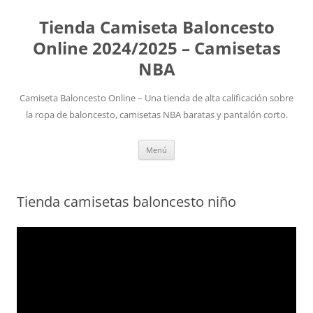
Tienda Camiseta Baloncesto
Online 2024/2025 – Camisetas
NBA
Camiseta Baloncesto Online – Una tienda de alta calificación sobre
la ropa de baloncesto, camisetas NBA baratas y pantalón corto.
Saltar
Menú
al
contenido
Tienda camisetas baloncesto niño