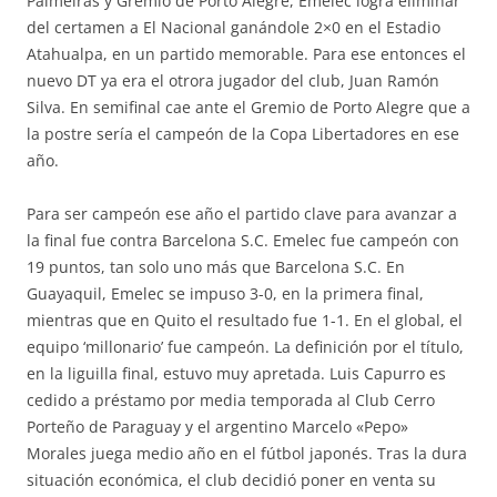
Palmeiras y Gremio de Porto Alegre, Emelec logra eliminar
del certamen a El Nacional ganándole 2×0 en el Estadio
Atahualpa, en un partido memorable. Para ese entonces el
nuevo DT ya era el otrora jugador del club, Juan Ramón
Silva. En semifinal cae ante el Gremio de Porto Alegre que a
la postre sería el campeón de la Copa Libertadores en ese
año.
Para ser campeón ese año el partido clave para avanzar a
la final fue contra Barcelona S.C. Emelec fue campeón con
19 puntos, tan solo uno más que Barcelona S.C. En
Guayaquil, Emelec se impuso 3-0, en la primera final,
mientras que en Quito el resultado fue 1-1. En el global, el
equipo ‘millonario’ fue campeón. La definición por el título,
en la liguilla final, estuvo muy apretada. Luis Capurro es
cedido a préstamo por media temporada al Club Cerro
Porteño de Paraguay y el argentino Marcelo «Pepo»
Morales juega medio año en el fútbol japonés. Tras la dura
situación económica, el club decidió poner en venta su