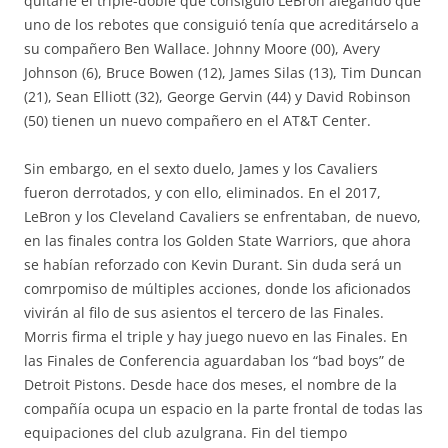
quitarle el triple-doble que consiguió LeBron alegando que
uno de los rebotes que consiguió tenía que acreditárselo a
su compañero Ben Wallace. Johnny Moore (00), Avery
Johnson (6), Bruce Bowen (12), James Silas (13), Tim Duncan
(21), Sean Elliott (32), George Gervin (44) y David Robinson
(50) tienen un nuevo compañero en el AT&T Center.
Sin embargo, en el sexto duelo, James y los Cavaliers
fueron derrotados, y con ello, eliminados. En el 2017,
LeBron y los Cleveland Cavaliers se enfrentaban, de nuevo,
en las finales contra los Golden State Warriors, que ahora
se habían reforzado con Kevin Durant. Sin duda será un
comrpomiso de múltiples acciones, donde los aficionados
vivirán al filo de sus asientos el tercero de las Finales.
Morris firma el triple y hay juego nuevo en las Finales. En
las Finales de Conferencia aguardaban los “bad boys” de
Detroit Pistons. Desde hace dos meses, el nombre de la
compañía ocupa un espacio en la parte frontal de todas las
equipaciones del club azulgrana. Fin del tiempo