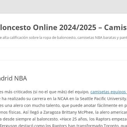
loncesto Online 2024/2025 – Cami
 alta calificación sobre la ropa de baloncesto, camisetas NBA baratas y pan
Saltar
al
contenido
adrid NBA
s más criticados (si no el que más) del equipo,
camisetas equipos
a realizado su carrera en la NCAA en la Seattle Pacific University
 es una alero con mucho talento, que puede anotar fácilmente en p
nos físicas. Así llegó a Zaragoza Brittany McPhee, la alero ameri
da desde siempre al baloncesto. «Hace 25 años, los Raptors empeza
 Ferguson destacó como los Raptors han transformado Toronto, que