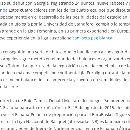
zo su debut con Georgia, registrando 24 puntos, nueve rebotes y c
 nba
Estos cuatro colores son los de los cuatro equipos que disputa
 especialmente en el desarrollo de las posibilidades del estadio en
ciada en Biología por la Universidad de Standford, compitió la temp
ta grande en la Liga Femenina, en su primera experiencia en Europa
ve experiencia en la liga australiana.
camiseta psg blanca
ha conseguido una serie de hitos, que lo han llevado a conseguir di
Los Ángeles sigue metido en el mundo del baloncesto organizando 
son Tatum. La apertura de la exposición coincide con el inicio de
ando la máxima competición continental (la Euroliga) durante la t
rcer mejor balance de su conferencia y cayeron en semifinales de p
 la serie.
directivo de Epic Games, Donald Mustard, los juegos “se pueden c
”. Era una pancarta extraña, única. El 15 de agosto de 2015, dos n
a ver el España-Polonia de preparación para el EuroBasket. Sigue 
esto. La Liga Nacional de Básquet (abreviada LNB) es la máxima di
ores que vienen de fuera de Norteamérica, como de España o África