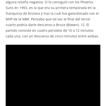
alguna reseña negativa. Sí lo consiguió con los Phoenix
Suns en 1993, en la que era su primera temporada en la
franquicia de Arizona y tras la cuál fue galardonado con el
MVP de la NBA. Pensaba que tal vez al final del tercer
cuarto podría darle descanso a Bruce (Bowen). 12. El
partido consiste en cuatro periodos de 10 o 12 minutos
cada una, con un descanso de cinco minutos entre ambas.