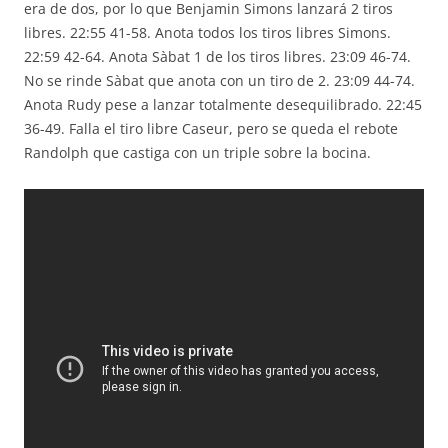
era de dos, por lo que Benjamin Simons lanzará 2 tiros
libres. 22:55 41-58. Anota todos los tiros libres Simons.
22:59 42-64. Anota Sàbat 1 de los tiros libres. 23:09 46-74.
No se rinde Sàbat que anota con un tiro de 2. 23:09 44-74.
Anota Rudy pese a lanzar totalmente desequilibrado. 22:45
36-49. Falla el tiro libre Caseur, pero se queda el rebote
Randolph que castiga con un triple sobre la bocina.