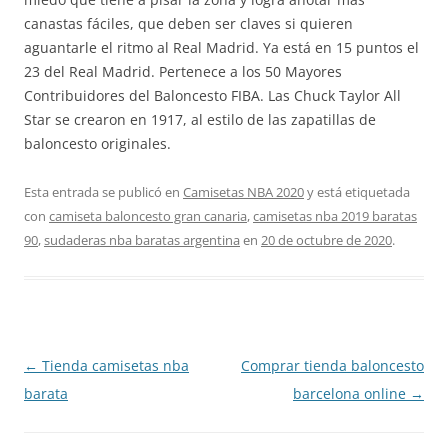
canastas fáciles, que deben ser claves si quieren
aguantarle el ritmo al Real Madrid. Ya está en 15 puntos el
23 del Real Madrid. Pertenece a los 50 Mayores
Contribuidores del Baloncesto FIBA. Las Chuck Taylor All
Star se crearon en 1917, al estilo de las zapatillas de
baloncesto originales.
Esta entrada se publicó en
Camisetas NBA 2020
y está etiquetada
con
camiseta baloncesto gran canaria
,
camisetas nba 2019 baratas
90
,
sudaderas nba baratas argentina
en
20 de octubre de 2020
.
Navegación
←
Tienda camisetas nba
Comprar tienda baloncesto
de
barata
barcelona online
→
entradas