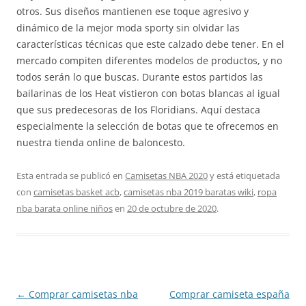
otros. Sus diseños mantienen ese toque agresivo y
dinámico de la mejor moda sporty sin olvidar las
características técnicas que este calzado debe tener. En el
mercado compiten diferentes modelos de productos, y no
todos serán lo que buscas. Durante estos partidos las
bailarinas de los Heat vistieron con botas blancas al igual
que sus predecesoras de los Floridians. Aquí destaca
especialmente la selección de botas que te ofrecemos en
nuestra tienda online de baloncesto.
Esta entrada se publicó en
Camisetas NBA 2020
y está etiquetada
con
camisetas basket acb
,
camisetas nba 2019 baratas wiki
,
ropa
nba barata online niños
en
20 de octubre de 2020
.
Navegación
←
Comprar camisetas nba
Comprar camiseta españa