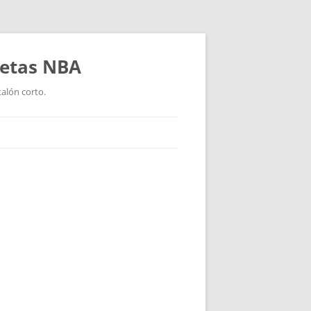
setas NBA
talón corto.