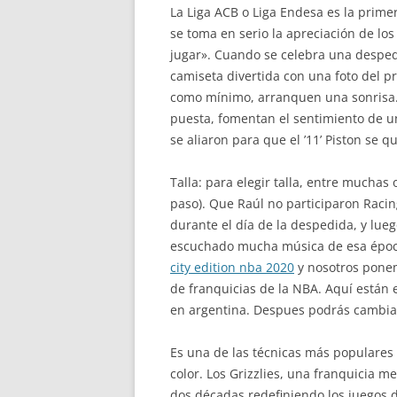
La Liga ACB o Liga Endesa es la prime
se toma en serio la apreciación de lo
jugar». Cuando se celebra una despedi
camiseta divertida con una foto del p
como mínimo, arranquen una sonrisa. 
puesta, fomentan el sentimiento de un
se aliaron para que el ’11’ Piston se 
Talla: para elegir talla, entre mucha
paso). Que Raúl no participaron Raci
durante el día de la despedida, y lue
escuchado mucha música de esa época
city edition nba 2020
y nosotros ponemo
de franquicias de la NBA. Aquí están e
en argentina. Despues podrás cambiar d
Es una de las técnicas más populares 
color. Los Grizzlies, una franquicia
dos décadas redefiniendo los juegos d