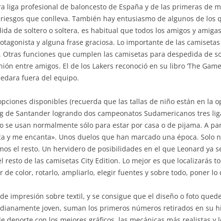
ra liga profesional de baloncesto de España y de las primeras de 
s riesgos que conlleva. También hay entusiasmo de algunos de los 
da de soltero o soltera, es habitual que todos los amigos y amigas
rotagonista y alguna frase graciosa. Lo importante de las camiseta
Otras funciones que cumplen las camisetas para despedida de solte
ión entre amigos. El de los Lakers reconoció en su libro ‘The Gam
quedara fuera del equipo.
s opciones disponibles (recuerda que las tallas de niño están en la
ng de Santander logrando dos campeonatos Sudamericanos tres lig
go se usan normalmente sólo para estar por casa o de pijama. A pa
 y me encanta». Unos duelos que han marcado una época. Solo ne
s el resto. Un hervidero de posibilidades en el que Leonard ya se
l resto de las camisetas City Edition. Lo mejor es que localizarás t
e color, rotarlo, ampliarlo, elegir fuentes y sobre todo, poner lo
de impresión sobre textil, y se consigue que el diseño o foto que
 medianamente joven, suman los primeros números retirados en su h
e deporte con los mejores gráficos, las mecánicas más realistas y