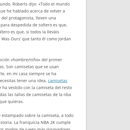
mundo. Roberts dijo: «Todo el mundo
que he hablado acerca de volver a
 del protagonista, lleven una
s para despedida de soltero es que,
ro es que, si todos la lleváis
e Was Ours’ que tanto él como Jordan
 opción «hombre/niño» del primer
as. Son camisetas que se usan
rte, en mi casa siempre se ha
cesitas tener una idea,
camisetas
 ha vestido con la camiseta del resto
odas las tallas de camisetas de la nba
 que quieras.
de estampado sobre la camiseta, a todo
istoria. La franquicia NBA 2K cumple
 los modos de juego más innovadores.