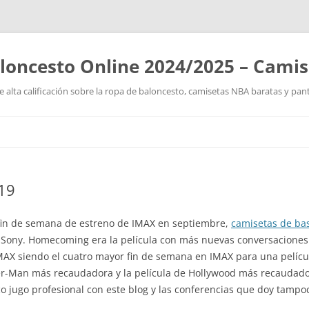
loncesto Online 2024/2025 – Cami
 alta calificación sobre la ropa de baloncesto, camisetas NBA baratas y pan
Saltar
al
contenido
019
 fin de semana de estreno de IMAX en septiembre,
camisetas de ba
 Sony. Homecoming era la película con más nuevas conversaciones 
X siendo el cuatro mayor fin de semana en IMAX para una película
r-Man más recaudadora y la película de Hollywood más recaudadora
co jugo profesional con este blog y las conferencias que doy tamp