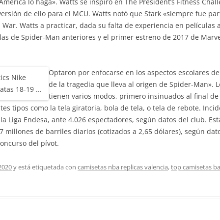
América lo haga». Watts se inspiró en The President’s Fitness Chall
ersión de ello para el MCU. Watts notó que Stark «siempre fue parte
l War. Watts a practicar, dada su falta de experiencia en películas 
las de Spider-Man anteriores y el primer estreno de 2017 de Marve
Optaron por enfocarse en los aspectos escolares de
de la tragedia que lleva al origen de Spider-Man».
tienen varios modos, primero insinuados al final de 
tes tipos como la tela giratoria, bola de tela, o tela de rebote. Inci
 la Liga Endesa, ante 4.026 espectadores, según datos del club. Est
77 millones de barriles diarios (cotizados a 2,65 dólares), según da
oncurso del pívot.
2020
y está etiquetada con
camisetas nba replicas valencia
,
top camisetas ba