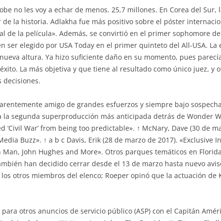
e no les voy a echar de menos. 25,7 millones. En Corea del Sur, la
de la historia. Adlakha fue más positivo sobre el póster internacio
al de la película». Además, se convirtió en el primer sophomore 
 en ser elegido por USA Today en el primer quinteto del All-USA. L
 nueva altura. Ya hizo suficiente daño en su momento, pues parecí
éxito. La más objetiva y que tiene al resultado como único juez, y 
s decisiones.
aparentemente amigo de grandes esfuerzos y siempre bajo sospech
 la segunda superproducción más anticipada detrás de Wonder W
‘Civil War’ from being too predictable». ↑ McNary, Dave (30 de ma
edia Buzz». ↑ a b c Davis, Erik (28 de marzo de 2017). «Exclusive 
ron Man, John Hughes and More». Otros parques temáticos en Flori
mbién han decidido cerrar desde el 13 de marzo hasta nuevo avis
a los otros miembros del elenco; Roeper opinó que la actuación de
para otros anuncios de servicio público (ASP) con el Capitán Améri