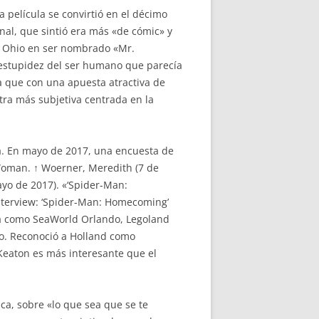
 película se convirtió en el décimo
nal, que sintió era más «de cómic» y
de Ohio en ser nombrado «Mr.
a estupidez del ser humano que parecía
a que con una apuesta atractiva de
otra más subjetiva centrada en la
a. En mayo de 2017, una encuesta de
oman. ↑ Woerner, Meredith (7 de
yo de 2017). «‘Spider-Man:
Interview: ‘Spider-Man: Homecoming’
da como SeaWorld Orlando, Legoland
o. Reconoció a Holland como
 Keaton es más interesante que el
ca, sobre «lo que sea que se te