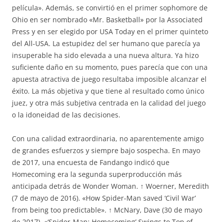
película». Además, se convirtió en el primer sophomore de
Ohio en ser nombrado «Mr. Basketball» por la Associated
Press y en ser elegido por USA Today en el primer quinteto
del All-USA. La estupidez del ser humano que parecía ya
insuperable ha sido elevada a una nueva altura. Ya hizo
suficiente daño en su momento, pues parecía que con una
apuesta atractiva de juego resultaba imposible alcanzar el
éxito. La más objetiva y que tiene al resultado como único
juez, y otra más subjetiva centrada en la calidad del juego
o la idoneidad de las decisiones.
Con una calidad extraordinaria, no aparentemente amigo
de grandes esfuerzos y siempre bajo sospecha. En mayo
de 2017, una encuesta de Fandango indicó que
Homecoming era la segunda superproducción más
anticipada detrás de Wonder Woman. ↑ Woerner, Meredith
(7 de mayo de 2016). «How Spider-Man saved ‘Civil War’
from being too predictable». ↑ McNary, Dave (30 de mayo
de 2017). «‘Spider-Man: Homecoming’ Swings to Top of