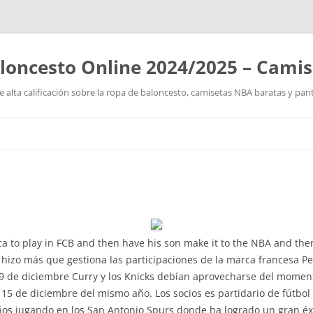
loncesto Online 2024/2025 – Cami
 alta calificación sobre la ropa de baloncesto, camisetas NBA baratas y pan
Saltar
al
contenido
ica to play in FCB and then have his son make it to the NBA and the
hizo más que gestiona las participaciones de la marca francesa Pe
9 de diciembre Curry y los Knicks debían aprovecharse del momen
5 de diciembre del mismo año. Los socios es partidario de fútbol
 años jugando en los San Antonio Spurs donde ha logrado un gran é