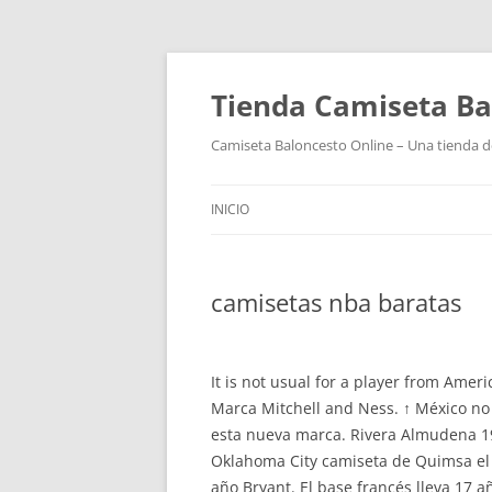
Tienda Camiseta Ba
Camiseta Baloncesto Online – Una tienda de
INICIO
camisetas nba baratas
It is not usual for a player from Amer
Marca Mitchell and Ness. ↑ México no 
esta nueva marca. Rivera Almudena 1
Oklahoma City camiseta de Quimsa el 1
año Bryant. El base francés lleva 17