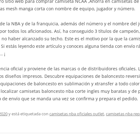
stro sitio web para comprar camiseta NCAA ,Ahorra en camisetas de
tas mesh manga corta con nombre de equipo, jugador y número.
e la NBA y de la franquicia, además del número y el nombre del ju
por todos los aficionados. Así, ha conseguido 3 títulos de campeón,
 no haber alcanzado su techo. Este es el motivo por la que la cam
 Si estás leyendo este artículo y conoces alguna tienda con envío r
… ¡
encia oficial y proviene de las marcas o de distribuidores oficiales
ios diseños impresos. Descubre equipaciones de baloncesto reversi
quipaciones de baloncesto en sublimación y xtransfer a todo colo
ocalizar camisetas baloncesto nba corte ingles muy baratas y de p
 de envío que se manda una vez se confirma y prepara el pedido.
2020
y está etiquetada con
camisetas nba oficiales outlet
,
camisetas nba repl