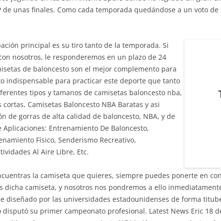
VP de unas finales. Como cada temporada quedándose a un voto de co
ación principal es su tiro tanto de la temporada. Si
con nosotros, le responderemos en un plazo de 24
misetas de baloncesto son el mejor complemento para
o indispensable para practicar este deporte que tanto
erentes tipos y tamanos de camisetas baloncesto nba,
cortas, Camisetas Baloncesto NBA Baratas y asi
n de gorras de alta calidad de baloncesto, NBA, y de
 Aplicaciones: Entrenamiento De Baloncesto,
enamiento Físico, Senderismo Recreativo,
ividades Al Aire Libre, Etc.
ncuentras la camiseta que quieres, siempre puedes ponerte en cont
s dicha camiseta, y nosotros nos pondremos a ello inmediatamente
Fue diseñado por las universidades estadounidenses de forma titub
 disputó su primer campeonato profesional. Latest News Eric 18 de 