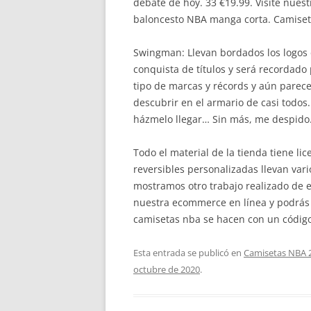
debate de hoy. 33 €19.99. Visite nue
baloncesto NBA manga corta. Camise
Swingman: Llevan bordados los logos d
conquista de títulos y será recordado 
tipo de marcas y récords y aún parece
descubrir en el armario de casi todos.
házmelo llegar… Sin más, me despido
Todo el material de la tienda tiene lic
reversibles personalizadas llevan var
mostramos otro trabajo realizado de e
nuestra ecommerce en línea y podrás l
camisetas nba se hacen con un código
Esta entrada se publicó en
Camisetas NBA 
octubre de 2020
.