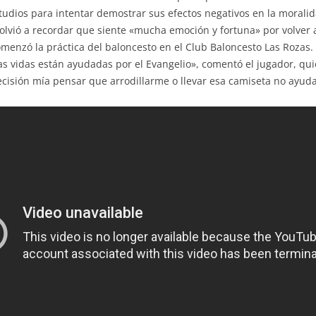
studios para intentar demostrar sus efectos negativos en la morali
 volvió a recordar que siente «mucha emoción y fortuna» por volver
menzó la práctica del baloncesto en el Club Baloncesto Las Rozas. 
las vidas están ayudadas por el Evangelio», comentó el jugador, q
isión mía pensar que arrodillarme o llevar esa camiseta no ayuda 