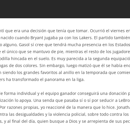
tí que era una decisión que tenía que tomar. Ocurrió el viernes en
nacido cuando Bryant jugaba ya con los Lakers. El partido tambié
lo alguno, Gasol sí cree que tendrá mucha presencia en los Estado
e el único que se mantuvo de pie, mientras el resto de los jugado
dilla hincada en el suelo. Es muy parecida a la segunda equipació
gas de dos colores. Sin embargo, luego matizó que él se había en
 siendo los grandes favoritos al anillo en la temporada que comi
ers ha transformado el panorama en la liga.
de forma individual y el equipo ganador conseguirá una donación pa
ación lo apoya. Una senda que pasaba sí o sí por seducir a LeBron
Por razones propias, yo reaccioné de la manera que lo hice. Jonat
ntra las desigualdades y la violencia policial, sobre todo contra l
, y al final del día, quien busque a Dios y se arrepienta de sus pe