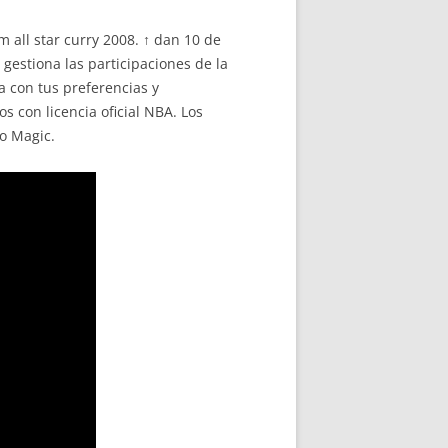
 all star curry 2008. ↑ dan 10 de
gestiona las participaciones de la
 con tus preferencias y
 con licencia oficial NBA. Los
do Magic.