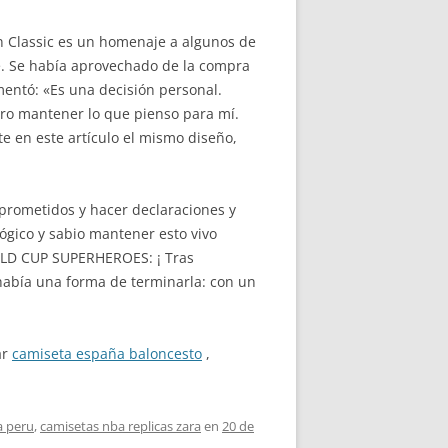
ión Classic es un homenaje a algunos de
ee. Se había aprovechado de la compra
omentó: «Es una decisión personal.
ero mantener lo que pienso para mí.
e en este artículo el mismo diseño,
prometidos y hacer declaraciones y
lógico y sabio mantener esto vivo
RLD CUP SUPERHEROES: ¡ Tras
 había una forma de terminarla: con un
ar
camiseta españa baloncesto
,
a peru
,
camisetas nba replicas zara
en
20 de