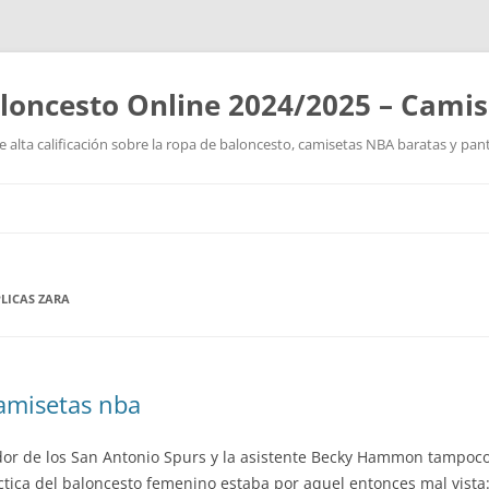
loncesto Online 2024/2025 – Cami
 alta calificación sobre la ropa de baloncesto, camisetas NBA baratas y pan
Saltar
al
contenido
LICAS ZARA
amisetas nba
or de los San Antonio Spurs y la asistente Becky Hammon tampoco 
áctica del baloncesto femenino estaba por aquel entonces mal vista