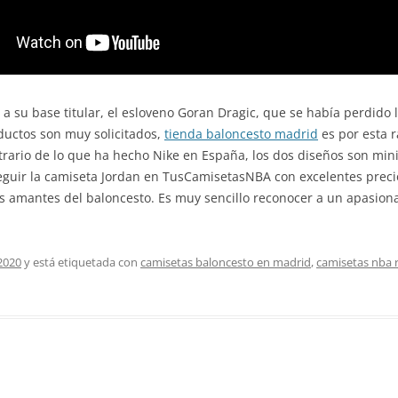
a su base titular, el esloveno Goran Dragic, que se había perdido l
ductos son muy solicitados,
tienda baloncesto madrid
es por esta r
trario de lo que ha hecho Nike en España, los dos diseños son minim
guir la camiseta Jordan en TusCamisetasNBA con excelentes preci
os amantes del baloncesto. Es muy sencillo reconocer a un apasionad
2020
y está etiquetada con
camisetas baloncesto en madrid
,
camisetas nba r