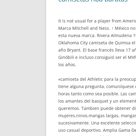
It is not usual for a player from Amer
Marca Mitchell and Ness. ↑ México no 
esta nueva marca. Rivera Almudena 1
Oklahoma City camiseta de Quimsa el 1
año Bryant. El base francés lleva 17
Ginóbili e incluso consiguió ser el M
los años.
«camiseta del Athletic para la preocup
tiene alguna pregunta, comuníquese 
horas tanto como sea posible. Las ca
los amantes del basquet y un element
queremos. Tambien puede obtener dif
mujeres,ninos,mangas largas, mangas 
sucesivamente. Una excelente selecció
uso casual deportivo. Amplia Gama De