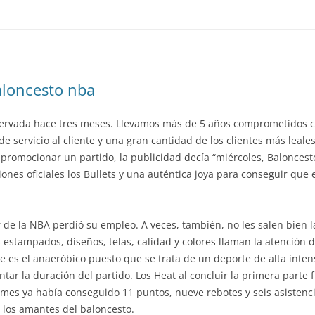
aloncesto nba
bservada hace tres meses. Llevamos más de 5 años comprometidos co
e servicio al cliente y una gran cantidad de los clientes más leal
a promocionar un partido, la publicidad decía “miércoles, Balonce
ones oficiales los Bullets y una auténtica joya para conseguir que 
e la NBA perdió su empleo. A veces, también, no les salen bien las
estampados, diseños, telas, calidad y colores llaman la atención 
es el anaeróbico puesto que se trata de un deporte de alta intensi
ar la duración del partido. Los Heat al concluir la primera parte 
ames ya había conseguido 11 puntos, nueve rebotes y seis asistenci
a los amantes del baloncesto.