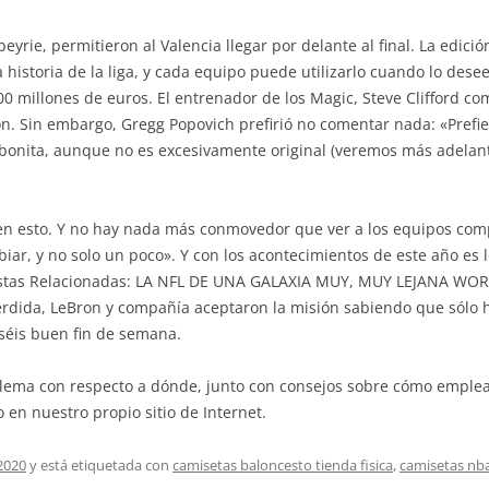
abeyrie, permitieron al Valencia llegar por delante al final. La edic
historia de la liga, y cada equipo puede utilizarlo cuando lo des
00 millones de euros. El entrenador de los Magic, Steve Clifford c
n. Sin embargo, Gregg Popovich prefirió no comentar nada: «Prefi
 bonita, aunque no es excesivamente original (veremos más adelant
en esto. Y no hay nada más conmovedor que ver a los equipos com
iar, y no solo un poco». Y con los acontecimientos de este año es 
Listas Relacionadas: LA NFL DE UNA GALAXIA MUY, MUY LEJANA WO
pérdida, LeBron y compañía aceptaron la misión sabiendo que sólo
séis buen fin de semana.
blema con respecto a dónde, junto con consejos sobre cómo emple
 en nuestro propio sitio de Internet.
2020
y está etiquetada con
camisetas baloncesto tienda fisica
,
camisetas nb