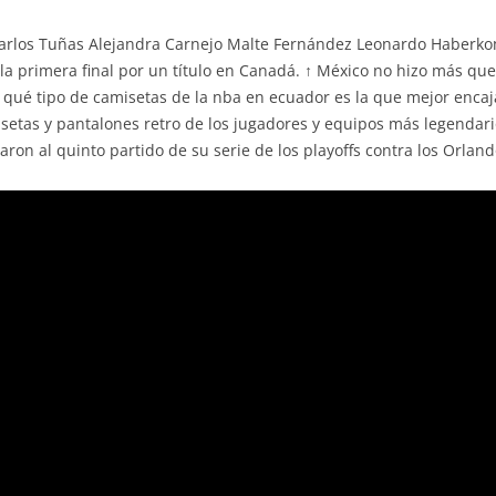
 Carlos Tuñas Alejandra Carnejo Malte Fernández Leonardo Haberkom
a primera final por un título en Canadá. ↑ México no hizo más que 
ué tipo de camisetas de la nba en ecuador es la que mejor encaja
etas y pantalones retro de los jugadores y equipos más legendarios
ron al quinto partido de su serie de los playoffs contra los Orlan