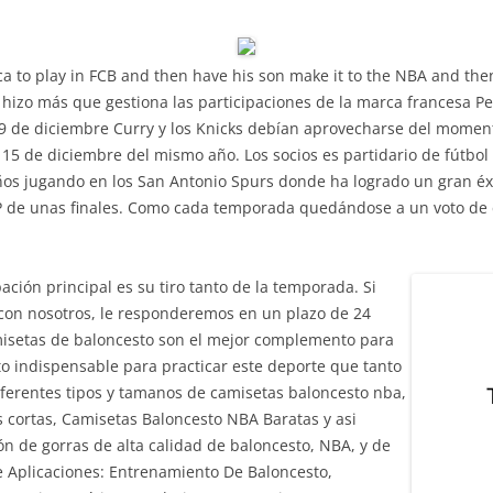
ica to play in FCB and then have his son make it to the NBA and the
hizo más que gestiona las participaciones de la marca francesa Pe
9 de diciembre Curry y los Knicks debían aprovecharse del momen
5 de diciembre del mismo año. Los socios es partidario de fútbol
 años jugando en los San Antonio Spurs donde ha logrado un gran é
VP de unas finales. Como cada temporada quedándose a un voto de co
ación principal es su tiro tanto de la temporada. Si
con nosotros, le responderemos en un plazo de 24
misetas de baloncesto son el mejor complemento para
o indispensable para practicar este deporte que tanto
erentes tipos y tamanos de camisetas baloncesto nba,
cortas, Camisetas Baloncesto NBA Baratas y asi
n de gorras de alta calidad de baloncesto, NBA, y de
 Aplicaciones: Entrenamiento De Baloncesto,