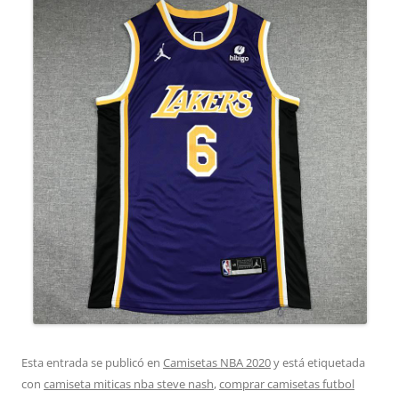
Esta entrada se publicó en
Camisetas NBA 2020
y está etiquetada
con
camiseta miticas nba steve nash
,
comprar camisetas futbol