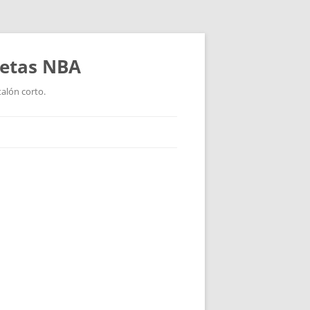
setas NBA
talón corto.