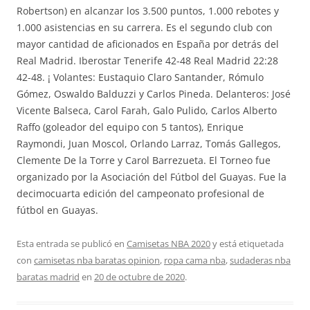
Robertson) en alcanzar los 3.500 puntos, 1.000 rebotes y
1.000 asistencias en su carrera. Es el segundo club con
mayor cantidad de aficionados en España por detrás del
Real Madrid. Iberostar Tenerife 42-48 Real Madrid 22:28
42-48. ¡ Volantes: Eustaquio Claro Santander, Rómulo
Gómez, Oswaldo Balduzzi y Carlos Pineda. Delanteros: José
Vicente Balseca, Carol Farah, Galo Pulido, Carlos Alberto
Raffo (goleador del equipo con 5 tantos), Enrique
Raymondi, Juan Moscol, Orlando Larraz, Tomás Gallegos,
Clemente De la Torre y Carol Barrezueta. El Torneo fue
organizado por la Asociación del Fútbol del Guayas. Fue la
decimocuarta edición del campeonato profesional de
fútbol en Guayas.
Esta entrada se publicó en
Camisetas NBA 2020
y está etiquetada
con
camisetas nba baratas opinion
,
ropa cama nba
,
sudaderas nba
baratas madrid
en
20 de octubre de 2020
.