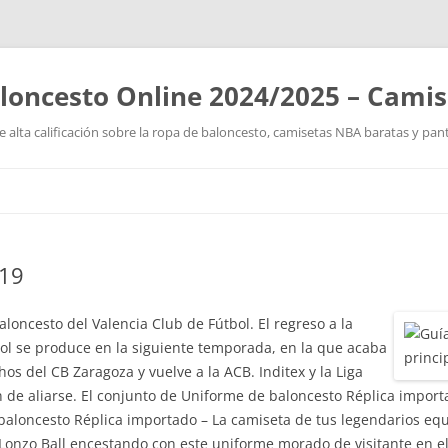
loncesto Online 2024/2025 – Cami
 alta calificación sobre la ropa de baloncesto, camisetas NBA baratas y pan
Saltar
al
contenido
019
aloncesto del Valencia Club de Fútbol. El regreso a la
ol se produce en la siguiente temporada, en la que acaba
os del CB Zaragoza y vuelve a la ACB. Inditex y la Liga
 de aliarse. El conjunto de Uniforme de baloncesto Réplica import
baloncesto Réplica importado – La camiseta de tus legendarios eq
onzo Ball encestando con este uniforme morado de visitante en el 