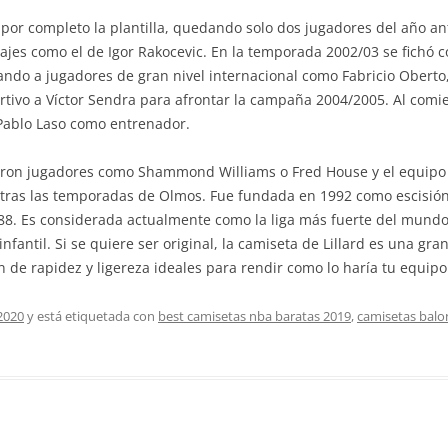
or completo la plantilla, quedando solo dos jugadores del año ant
chajes como el de Igor Rakocevic. En la temporada 2002/03 se fichó
ichando a jugadores de gran nivel internacional como Fabricio Obert
tivo a Víctor Sendra para afrontar la campaña 2004/2005. Al comi
 Pablo Laso como entrenador.
ron jugadores como Shammond Williams o Fred House y el equipo t
a tras las temporadas de Olmos. Fue fundada en 1992 como escisión d
888. Es considerada actualmente como la liga más fuerte del mundo
nfantil. Si se quiere ser original, la camiseta de Lillard es una gra
ón de rapidez y ligereza ideales para rendir como lo haría tu equipo 
2020
y está etiquetada con
best camisetas nba baratas 2019
,
camisetas balo