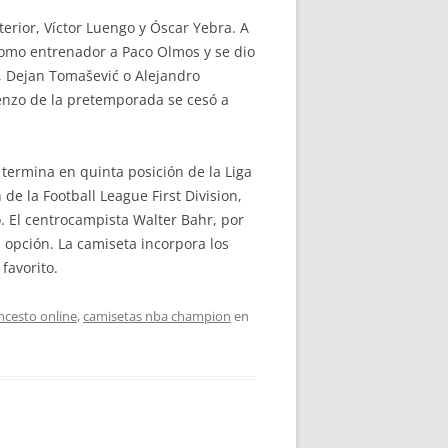
erior, Víctor Luengo y Óscar Yebra. A
 como entrenador a Paco Olmos y se dio
o, Dejan Tomašević o Alejandro
enzo de la pretemporada se cesó a
ermina en quinta posición de la Liga
e la Football League First Division,
. El centrocampista Walter Bahr, por
n opción. La camiseta incorpora los
favorito.
ncesto online
,
camisetas nba champion
en