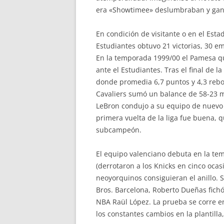
era «Showtimee» deslumbraban y gana
En condición de visitante o en el Esta
Estudiantes obtuvo 21 victorias, 30 em
En la temporada 1999/00 el Pamesa q
ante el Estudiantes. Tras el final de 
donde promedia 6,7 puntos y 4,3 rebot
Cavaliers sumó un balance de 58-23 m
LeBron condujo a su equipo de nuevo a 
primera vuelta de la liga fue buena,
subcampeón.
El equipo valenciano debuta en la temp
(derrotaron a los Knicks en cinco ocasi
neoyorquinos consiguieran el anillo. 
Bros. Barcelona, Roberto Dueñas fichó 
NBA Raül López. La prueba se corre e
los constantes cambios en la plantilla