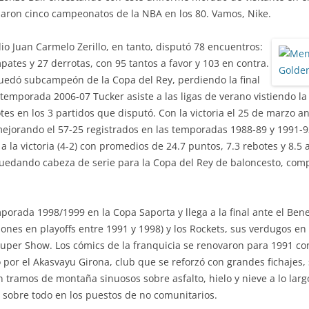
ron cinco campeonatos de la NBA en los 80. Vamos, Nike.
dio Juan Carmelo Zerillo, en tanto, disputó 78 encuentros:
pates y 27 derrotas, con 95 tantos a favor y 103 en contra.
uedó subcampeón de la Copa del Rey, perdiendo la final
la temporada 2006-07 Tucker asiste a las ligas de verano vistiendo l
es en los 3 partidos que disputó. Con la victoria el 25 de marzo a
ejorando el 57-25 registrados en las temporadas 1988-89 y 1991-9
la victoria (4-2) con promedios de 24.7 puntos, 7.3 rebotes y 8.5 a
 quedando cabeza de serie para la Copa del Rey de baloncesto, com
orada 1998/1999 en la Copa Saporta y llega a la final ante el Benet
ones en playoffs entre 1991 y 1998) y los Rockets, sus verdugos en l
Super Show. Los cómics de la franquicia se renovaron para 1991 con
por el Akasvayu Girona, club que se reforzó con grandes fichajes, 
n tramos de montaña sinuosos sobre asfalto, hielo y nieve a lo la
, sobre todo en los puestos de no comunitarios.