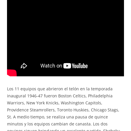
Los 11 equipos que abrieron el telón en la temporada
inaugural 1946-47 fueron Boston Celtics, Philadelphia
Warriors, New York Knicks, Washington Capitols,
Providence Steamrollers, Toronto Huskies, Chicago Stags,
St. A medio tiempo, se realiza una pausa de quince
minutos y los equipos cambian de canasta. Los dos
equipos siguen brindando un excelente partido. Shohoku