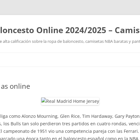
loncesto Online 2024/2025 – Cami
 alta calificación sobre la ropa de baloncesto, camisetas NBA baratas y pan
Saltar
al
contenido
as online
la liga como Alonzo Mourning, Glen Rice, Tim Hardaway, Gary Payto
, los Bulls tan solo perdieron tres partidos en cuatro rondas, ven
l campeonato de 1951 vio una competencia pareja con las Ferrari. A
arcado una época tanto en el baloncesto español como en la NBA co