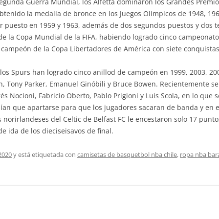
 Segunda Guerra Mundial, los Alfetta dominaron los Grandes Premi
 obtenido la medalla de bronce en los Juegos Olímpicos de 1948, 1
r puesto en 1959 y 1963, además de dos segundos puestos y dos ter
ia de la Copa Mundial de la FIFA, habiendo logrado cinco campeonat
 campeón de la Copa Libertadores de América con siete conquistas
los Spurs han logrado cinco anillod de campeón en 1999, 2003, 200
, Tony Parker, Emanuel Ginóbili y Bruce Bowen. Recientemente se
és Nocioni, Fabricio Oberto, Pablo Prigioni y Luis Scola, en lo qu
enían que apartarse para que los jugadores sacaran de banda y en el 
norirlandeses del Celtic de Belfast FC le encestaron solo 17 puntos
de ida de los dieciseisavos de final.
2020
y está etiquetada con
camisetas de basquetbol nba chile
,
ropa nba bara