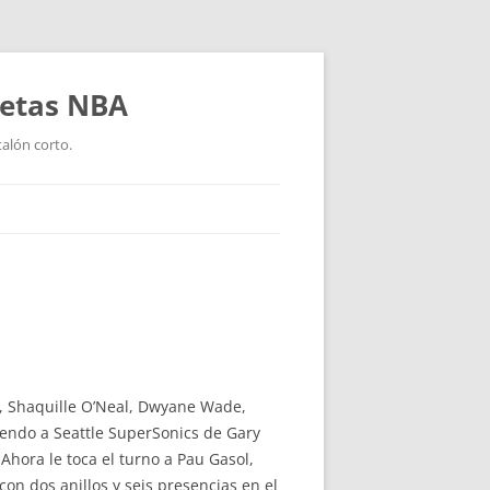
setas NBA
talón corto.
n, Shaquille O’Neal, Dwyane Wade,
ciendo a Seattle SuperSonics de Gary
hora le toca el turno a Pau Gasol,
n dos anillos y seis presencias en el