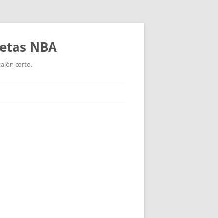
setas NBA
talón corto.