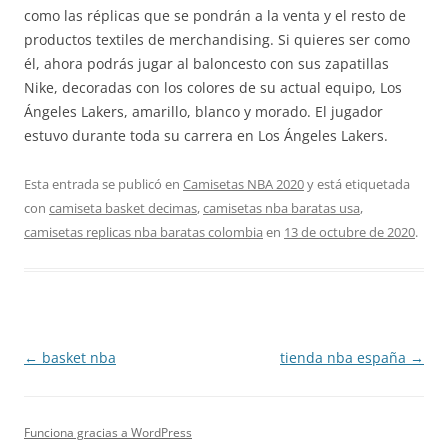
como las réplicas que se pondrán a la venta y el resto de
productos textiles de merchandising. Si quieres ser como
él, ahora podrás jugar al baloncesto con sus zapatillas
Nike, decoradas con los colores de su actual equipo, Los
Ángeles Lakers, amarillo, blanco y morado. El jugador
estuvo durante toda su carrera en Los Ángeles Lakers.
Esta entrada se publicó en
Camisetas NBA 2020
y está etiquetada
con
camiseta basket decimas
,
camisetas nba baratas usa
,
camisetas replicas nba baratas colombia
en
13 de octubre de 2020
.
Navegación
←
basket nba
tienda nba españa
→
de
entradas
Funciona gracias a WordPress