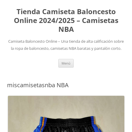
Tienda Camiseta Baloncesto
Online 2024/2025 – Camisetas
NBA
Camiseta Baloncesto Online – Una tienda de alta calificación sobre
la ropa de baloncesto, camisetas NBA baratas y pantalón corto.
Saltar
Menú
al
contenido
miscamisetasnba NBA