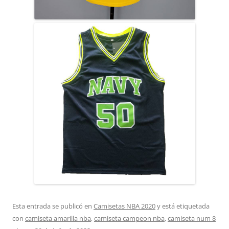
Esta entrada se publicó en
Camisetas NBA 2020
y está etiquetada
con
camiseta amarilla nba
,
camiseta campeon nba
,
camiseta num 8