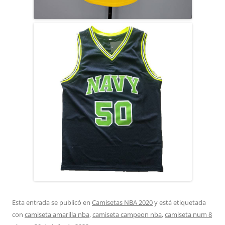
Esta entrada se publicó en
Camisetas NBA 2020
y está etiquetada
con
camiseta amarilla nba
,
camiseta campeon nba
,
camiseta num 8