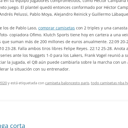
enía en su equipo jugadores comprometidos, como Héctor Campana c
exto juego. El plantel quedó entonces conformado por Héctor Cam
 Andrés Pelussi, Pablo Moya, Alejandro Reinick y Guillermo Lábaque 
e los de Pablo Laso,
comprar camisetas
con 2 triples y una canasta 
a foto- copiadora Ofimo. Klutch Sports tiene hoy en cartera a una ve
s que suman más de 200 millones de euros anualmente. 22:09 20-28.
 23-28. Falla ambos tiros libres Felipe Reyes. 22:12 25-28. Anota 
s series ante los Nuggets 1-0 para los Lakers, Frank Vogel reunió a
iciar la jugada, el QB aún puede cambiarla sobre la marcha con un a
erar la situación con su entrenador.
2020
y está etiquetada con
camiseta baloncesto paris
,
todo camisetas nba h
ga corta