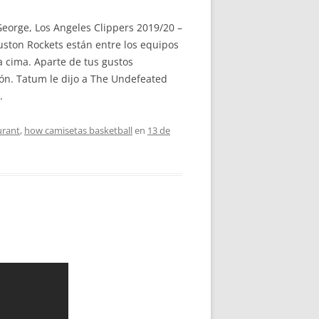
 George, Los Angeles Clippers 2019/20 –
ouston Rockets están entre los equipos
a cima. Aparte de tus gustos
n. Tatum le dijo a The Undefeated
.
urant
,
how camisetas basketball
en
13 de