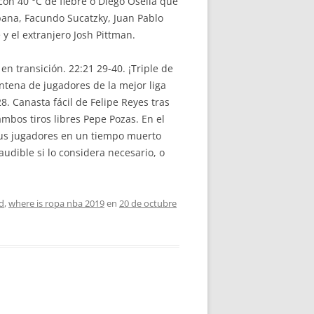
on 40 °C de fiebre o Diego Osella que
pana, Facundo Sucatzky, Juan Pablo
y el extranjero Josh Pittman.
en transición. 22:21 29-40. ¡Triple de
intena de jugadores de la mejor liga
 Canasta fácil de Felipe Reyes tras
ambos tiros libres Pepe Pozas. En el
 sus jugadores en un tiempo muerto
udible si lo considera necesario, o
d
,
where is ropa nba 2019
en
20 de octubre