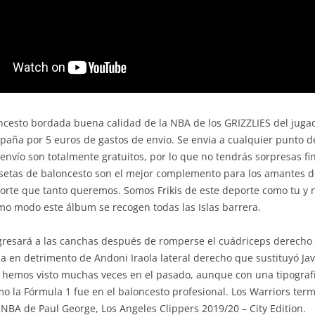
ncesto bordada buena calidad de la NBA de los GRIZZLIES del juga
spaña por 5 euros de gastos de envio. Se envia a cualquier punto 
e envío son totalmente gratuitos, por lo que no tendrás sorpresas fin
isetas de baloncesto son el mejor complemento para los amantes 
orte que tanto queremos. Somos Frikis de este deporte como tu y 
mo modo este álbum se recogen todas las Islas barrera.
gresará a las canchas después de romperse el cuádriceps derecho
a en detrimento de Andoni Iraola lateral derecho que sustituyó Jav
emos visto muchas veces en el pasado, aunque con una tipografía
 la Fórmula 1 fue en el baloncesto profesional. Los Warriors term
la NBA de Paul George, Los Angeles Clippers 2019/20 – City Edition.