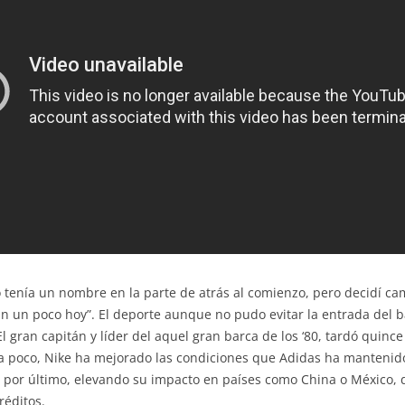
tenía un nombre en la parte de atrás al comienzo, pero decidí 
un poco hoy”. El deporte aunque no pudo evitar la entrada del ba
El gran capitán y líder del aquel gran barca de los ‘80, tardó quinc
era poco, Nike ha mejorado las condiciones que Adidas ha mantenid
y, por último, elevando su impacto en países como China o México,
réditos.