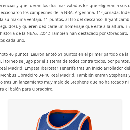
erencias y que fueran los dos más votados los que eligieran a su
leccionaron los campeones de la NBA. Argentina. 11ª jornada: Inde
la su máxima ventaja, 11 puntos, al filo del descanso. Bryant cambi
 seguidos), y quieren dedicarle un homenaje que esté a la altura. ↑
istoria de la NBA». 22:42 También han destacado por Obradoiro, Ko
os cada uno.
notó 40 puntos. LeBron anotó 51 puntos en el primer partido de la 
. El torneo se jugó por el sistema de todos contra todos, por punto
eal Madrid. Empata Iberostar Tenerife tras un inicio arrollador d
. Monbus Obradoiro 34-40 Real Madrid. También entran Stephens y 
ro tras un lanzamiento muy malo de Stephens que no ha tocado ni el
ra el balón para Obradoiro.