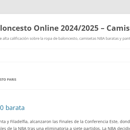
loncesto Online 2024/2025 – Cami
 alta calificación sobre la ropa de baloncesto, camisetas NBA baratas y pan
Saltar
al
contenido
STO PARIS
0 barata
nta y Filadelfia, alcanzaron las Finales de la Conferencia Este, do
ales de la NBA tras una eliminatoria a siete partidos. La NBA deci