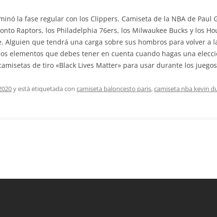
rminó la fase regular con los Clippers. Camiseta de la NBA de Paul
ronto Raptors, los Philadelphia 76ers, los Milwaukee Bucks y los H
te. Alguien que tendrá una carga sobre sus hombros para volver a l
s elementos que debes tener en cuenta cuando hagas una elecció
amisetas de tiro «Black Lives Matter» para usar durante los juegos
2020
y está etiquetada con
camiseta baloncesto paris
,
camiseta nba kevin d