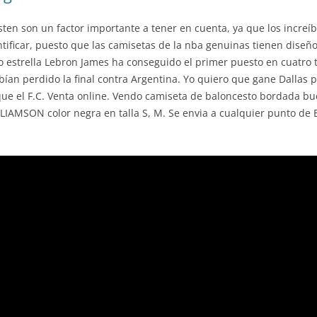
isten son un factor importante a tener en cuenta, ya que los incre
tificar, puesto que las camisetas de la nba genuinas tienen diseño
ro estrella Lebron James ha conseguido el primer puesto en cuatro
bían perdido la final contra Argentina. Yo quiero que gane Dallas 
que el F.C. Venta online. Vendo camiseta de baloncesto bordada b
LIAMSON color negra en talla S, M. Se envia a cualquier punto de