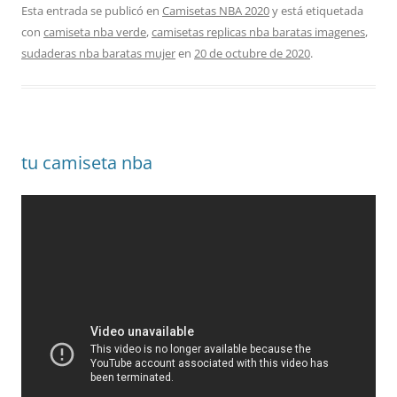
Esta entrada se publicó en
Camisetas NBA 2020
y está etiquetada
con
camiseta nba verde
,
camisetas replicas nba baratas imagenes
,
sudaderas nba baratas mujer
en
20 de octubre de 2020
.
tu camiseta nba