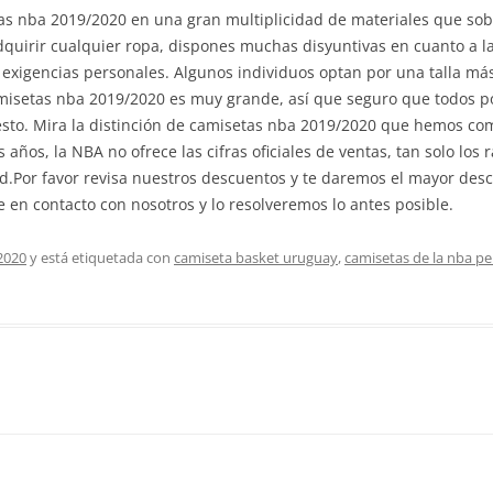
as nba 2019/2020 en una gran multiplicidad de materiales que sobr
uirir cualquier ropa, dispones muchas disyuntivas en cuanto a l
 exigencias personales. Algunos individuos optan por una talla m
 camisetas nba 2019/2020 es muy grande, así que seguro que todos 
esto. Mira la distinción de camisetas nba 2019/2020 que hemos co
años, la NBA no ofrece las cifras oficiales de ventas, tan solo los
ad.Por favor revisa nuestros descuentos y te daremos el mayor desc
 en contacto con nosotros y lo resolveremos lo antes posible.
2020
y está etiquetada con
camiseta basket uruguay
,
camisetas de la nba pe