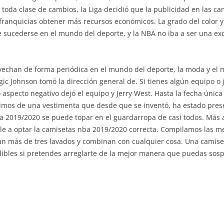
toda clase de cambios, la Liga decidió que la publicidad en las c
 franquicias obtener más recursos económicos. La grado del color y 
e sucederse en el mundo del deporte, y la NBA no iba a ser una ex
vechan de forma periódica en el mundo del deporte, la moda y el 
ic Johnson tomó la dirección general de. Si tienes algún equipo o 
 aspecto negativo dejó el equipo y Jerry West. Hasta la fecha únic
mos de una vestimenta que desde que se inventó, ha estado prese
nba 2019/2020 se puede topar en el guardarropa de casi todos. Más
 a optar la camisetas nba 2019/2020 correcta. Compilamos las me
n más de tres lavados y combinan con cualquier cosa. Una camise
ibles si pretendes arreglarte de la mejor manera que puedas sos