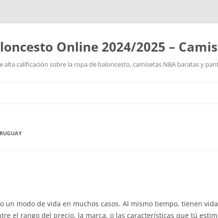
loncesto Online 2024/2025 – Cami
 alta calificación sobre la ropa de baloncesto, camisetas NBA baratas y pan
Saltar
al
contenido
URUGUAY
ía o un modo de vida en muchos casos. Al mismo tiempo, tienen vi
e el rango del precio, la marca, o las características que tú esti