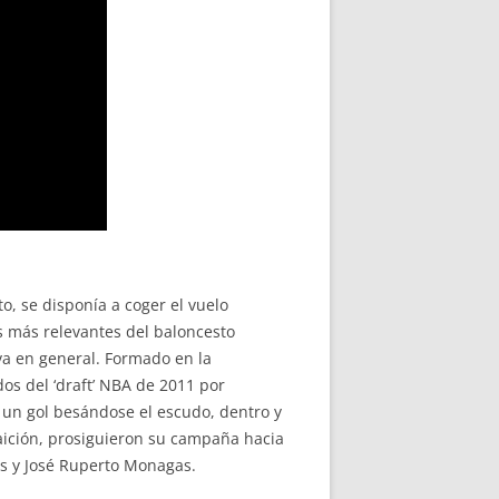
, se disponía a coger el vuelo
as más relevantes del baloncesto
iva en general. Formado en la
os del ‘draft’ NBA de 2011 por
 un gol besándose el escudo, dentro y
raición, prosiguieron su campaña hacia
gas y José Ruperto Monagas.