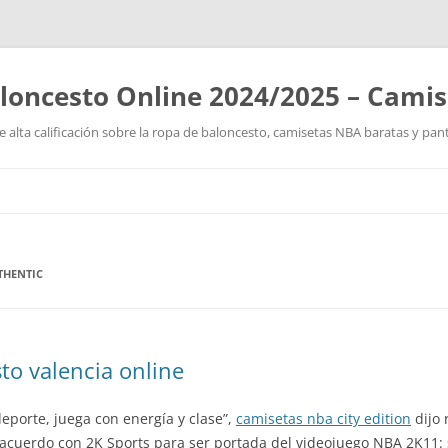
loncesto Online 2024/2025 – Cami
 alta calificación sobre la ropa de baloncesto, camisetas NBA baratas y pan
Saltar
al
contenido
THENTIC
to valencia online
eporte, juega con energía y clase”,
camisetas nba city edition
dijo 
 acuerdo con 2K Sports para ser portada del videojuego NBA 2K11: 