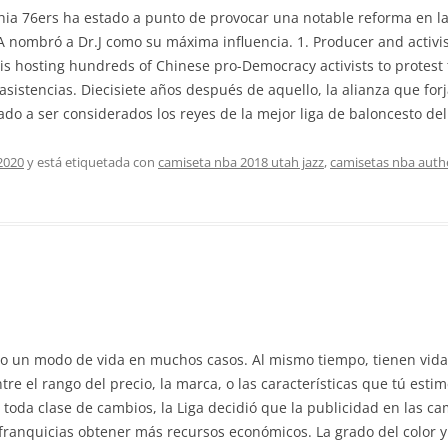
phia 76ers ha estado a punto de provocar una notable reforma en la
BA nombró a Dr.J como su máxima influencia. 1. Producer and activ
is hosting hundreds of Chinese pro-Democracy activists to protest 
asistencias. Diecisiete años después de aquello, la alianza que for
do a ser considerados los reyes de la mejor liga de baloncesto de
2020
y está etiquetada con
camiseta nba 2018 utah jazz
,
camisetas nba auth
ía o un modo de vida en muchos casos. Al mismo tiempo, tienen vi
e el rango del precio, la marca, o las características que tú esti
toda clase de cambios, la Liga decidió que la publicidad en las c
 franquicias obtener más recursos económicos. La grado del color y 