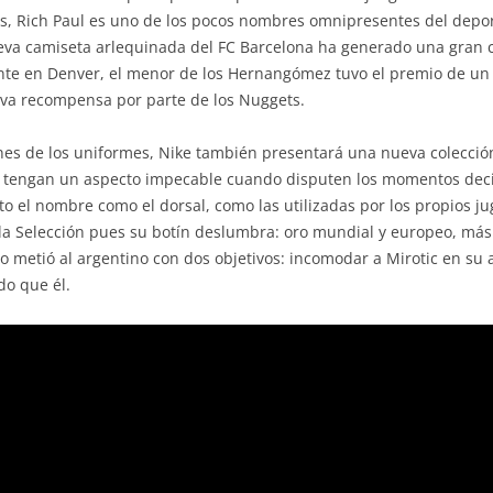
ños, Rich Paul es uno de los pocos nombres omnipresentes del dep
eva camiseta arlequinada del FC Barcelona ha generado una gran c
te en Denver, el menor de los Hernangómez tuvo el premio de un 
eva recompensa por parte de los Nuggets.
es de los uniformes, Nike también presentará una nueva colección 
 tengan un aspecto impecable cuando disputen los momentos decis
o el nombre como el dorsal, como las utilizadas por los propios ju
a Selección pues su botín deslumbra: oro mundial y europeo, más 
aso metió al argentino con dos objetivos: incomodar a Mirotic en s
o que él.