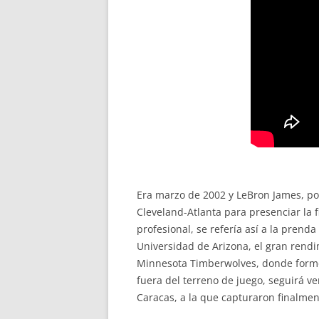
Era marzo de 2002 y LeBron James, por
Cleveland-Atlanta para presenciar la f
profesional, se refería así a la prend
Universidad de Arizona, el gran rendi
Minnesota Timberwolves, donde formó 
fuera del terreno de juego, seguirá v
Caracas, a la que capturaron finalment