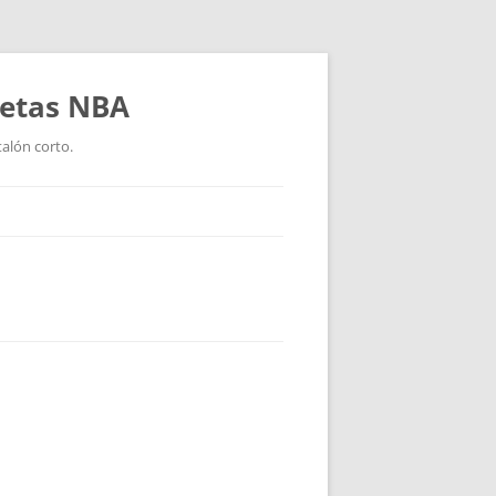
setas NBA
talón corto.