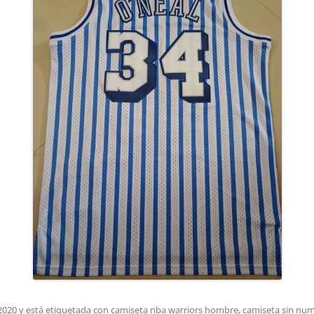
2020
y está etiquetada con
camiseta nba warriors hombre
,
camiseta sin nu