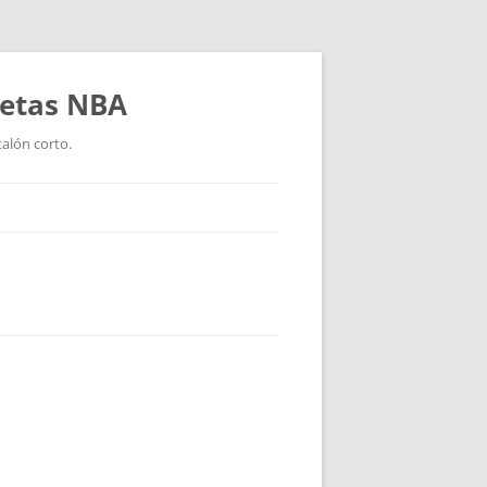
setas NBA
talón corto.