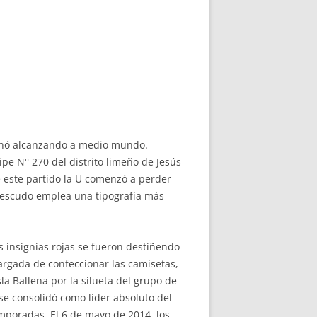
minó alcanzando a medio mundo.
ipe N° 270 del distrito limeño de Jesús
e este partido la U comenzó a perder
l escudo emplea una tipografía más
as insignias rojas se fueron destiñendo
argada de confeccionar las camisetas,
a Ballena por la silueta del grupo de
 se consolidó como líder absoluto del
emporadas. El 6 de mayo de 2014, los