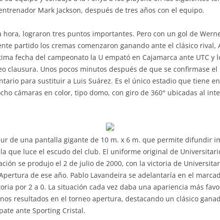
 entrenador Mark Jackson, después de tres años con el equipo.
a hora, lograron tres puntos importantes. Pero con un gol de Wer
iente partido los cremas comenzaron ganando ante el clásico rival, 
última fecha del campeonato la U empató en Cajamarca ante UTC y l
o clausura. Unos pocos minutos después de que se confirmase el re
io para sustituir a Luis Suárez. Es el único estadio que tiene en 
ocho cámaras en color, tipo domo, con giro de 360° ubicadas al inter
ur de una pantalla gigante de 10 m. x 6 m. que permite difundir 
 la que luce el escudo del club. El uniforme original de Universitar
ión se produjo el 2 de julio de 2000, con la victoria de Universitari
 Apertura de ese año. Pablo Lavandeira se adelantaría en el marca
toria por 2 a 0. La situación cada vez daba una apariencia más favo
s resultados en el torneo apertura, destacando un clásico ganado 
pate ante Sporting Cristal.