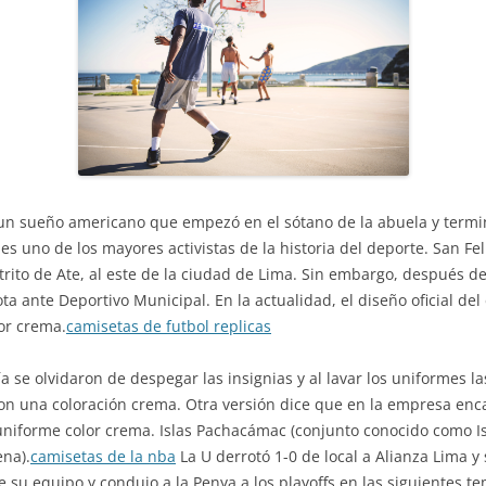
e un sueño americano que empezó en el sótano de la abuela y ter
es uno de los mayores activistas de la historia del deporte. San Fel
trito de Ate, al este de la ciudad de Lima. Sin embargo, después d
 ante Deportivo Municipal. En la actualidad, el diseño oficial de
lor crema.
camisetas de futbol replicas
a se olvidaron de despegar las insignias y al lavar los uniformes l
on una coloración crema. Otra versión dice que en la empresa enc
uniforme color crema. Islas Pachacámac (conjunto conocido como Isl
ena).
camisetas de la nba
La U derrotó 1-0 de local a Alianza Lima y
e su equipo y condujo a la Penya a los playoffs en las siguientes t