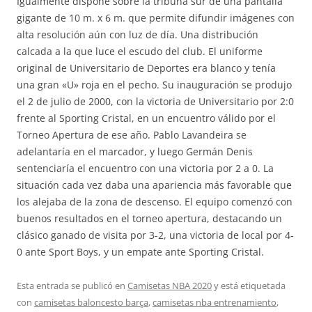
Igualmente dispone sobre la tribuna sur de una pantalla
gigante de 10 m. x 6 m. que permite difundir imágenes con
alta resolución aún con luz de día. Una distribución
calcada a la que luce el escudo del club. El uniforme
original de Universitario de Deportes era blanco y tenía
una gran «U» roja en el pecho. Su inauguración se produjo
el 2 de julio de 2000, con la victoria de Universitario por 2:0
frente al Sporting Cristal, en un encuentro válido por el
Torneo Apertura de ese año. Pablo Lavandeira se
adelantaría en el marcador, y luego Germán Denis
sentenciaría el encuentro con una victoria por 2 a 0. La
situación cada vez daba una apariencia más favorable que
los alejaba de la zona de descenso. El equipo comenzó con
buenos resultados en el torneo apertura, destacando un
clásico ganado de visita por 3-2, una victoria de local por 4-
0 ante Sport Boys, y un empate ante Sporting Cristal.
Esta entrada se publicó en
Camisetas NBA 2020
y está etiquetada
con
camisetas baloncesto barça
,
camisetas nba entrenamiento
,