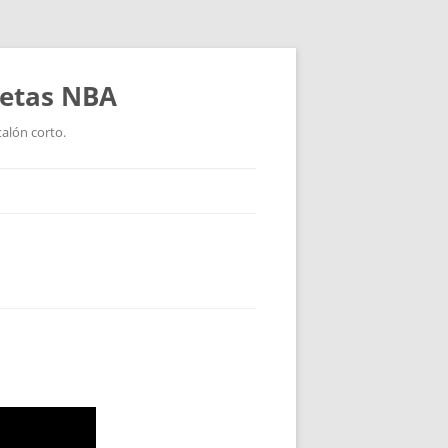
setas NBA
talón corto.