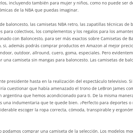
delos, incluyendo también para mujer y niños, como no puede ser d
nómicas de la NBA que puedas imaginar.
e baloncesto, las camisetas NBA retro, las zapatillas técnicas de 
es para colectivos, los complementos y los regalos para los amantes
ionado con Baloncesto, para ser más exactos sobre Camisetas de Ba
, si, además podrás comprar productos en Amazon al mejor precio
 Indoor, outdoor, allround, cuero, goma, especiales. Pero evidentem
ar una camiseta sin mangas para baloncesto. Las camisetas de bal
 presidente hasta en la realización del espectáculo televisivo. Si 
podría cuestionar que había amenazado el trono de LeBron James co
en argentina que hemos acondicionado para ti. De la misma manera
s una indumentaria que te quede bien. ♪Perfecto para deportes o 
iderable escoger la ropa correcta, cómoda, transpirable y ergonóm
o podamos comprar una camiseta de la selección. Los modelos mod