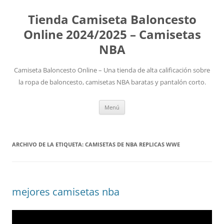
Tienda Camiseta Baloncesto
Online 2024/2025 – Camisetas
NBA
Camiseta Baloncesto Online – Una tienda de alta calificación sobre
la ropa de baloncesto, camisetas NBA baratas y pantalón corto.
Saltar
Menú
al
contenido
ARCHIVO DE LA ETIQUETA:
CAMISETAS DE NBA REPLICAS WWE
mejores camisetas nba