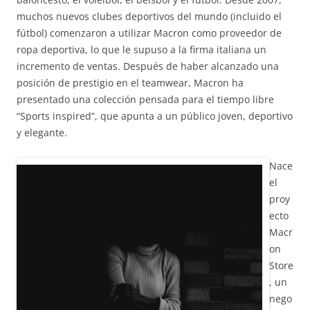
muchos nuevos clubes deportivos del mundo (incluido el
fútbol) comenzaron a utilizar Macron como proveedor de
ropa deportiva, lo que le supuso a la firma italiana un
incremento de ventas. Después de haber alcanzado una
posición de prestigio en el teamwear, Macron ha
presentado una colección pensada para el tiempo libre
“Sports inspired”, que apunta a un público joven, deportivo
y elegante.
Nace
el
proy
ecto
Macr
on
Store
, un
nego