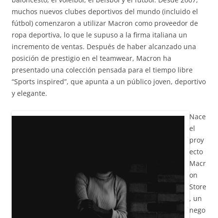
muchos nuevos clubes deportivos del mundo (incluido el
fútbol) comenzaron a utilizar Macron como proveedor de
ropa deportiva, lo que le supuso a la firma italiana un
incremento de ventas. Después de haber alcanzado una
posición de prestigio en el teamwear, Macron ha
presentado una colección pensada para el tiempo libre
“Sports inspired”, que apunta a un público joven, deportivo
y elegante.
Nace
el
proy
ecto
Macr
on
Store
, un
nego