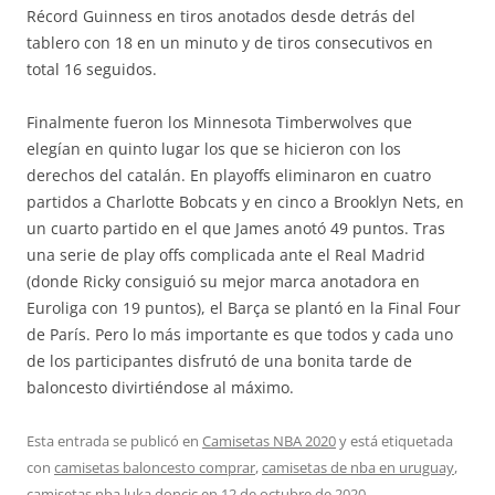
Récord Guinness en tiros anotados desde detrás del
tablero con 18 en un minuto y de tiros consecutivos en
total 16 seguidos.
Finalmente fueron los Minnesota Timberwolves que
elegían en quinto lugar los que se hicieron con los
derechos del catalán. En playoffs eliminaron en cuatro
partidos a Charlotte Bobcats y en cinco a Brooklyn Nets, en
un cuarto partido en el que James anotó 49 puntos. Tras
una serie de play offs complicada ante el Real Madrid
(donde Ricky consiguió su mejor marca anotadora en
Euroliga con 19 puntos), el Barça se plantó en la Final Four
de París. Pero lo más importante es que todos y cada uno
de los participantes disfrutó de una bonita tarde de
baloncesto divirtiéndose al máximo.
Esta entrada se publicó en
Camisetas NBA 2020
y está etiquetada
con
camisetas baloncesto comprar
,
camisetas de nba en uruguay
,
camisetas nba luka doncic
en
12 de octubre de 2020
.