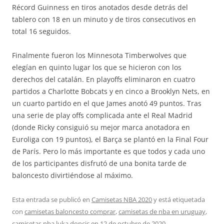
Récord Guinness en tiros anotados desde detrás del
tablero con 18 en un minuto y de tiros consecutivos en
total 16 seguidos.
Finalmente fueron los Minnesota Timberwolves que
elegían en quinto lugar los que se hicieron con los
derechos del catalán. En playoffs eliminaron en cuatro
partidos a Charlotte Bobcats y en cinco a Brooklyn Nets, en
un cuarto partido en el que James anotó 49 puntos. Tras
una serie de play offs complicada ante el Real Madrid
(donde Ricky consiguió su mejor marca anotadora en
Euroliga con 19 puntos), el Barça se plantó en la Final Four
de París. Pero lo más importante es que todos y cada uno
de los participantes disfrutó de una bonita tarde de
baloncesto divirtiéndose al máximo.
Esta entrada se publicó en
Camisetas NBA 2020
y está etiquetada
con
camisetas baloncesto comprar
,
camisetas de nba en uruguay
,
camisetas nba luka doncic
en
12 de octubre de 2020
.