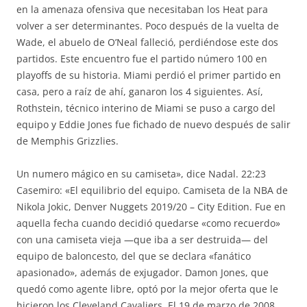
en la amenaza ofensiva que necesitaban los Heat para
volver a ser determinantes. Poco después de la vuelta de
Wade, el abuelo de O’Neal falleció, perdiéndose este dos
partidos. Este encuentro fue el partido número 100 en
playoffs de su historia. Miami perdió el primer partido en
casa, pero a raíz de ahí, ganaron los 4 siguientes. Así,
Rothstein, técnico interino de Miami se puso a cargo del
equipo y Eddie Jones fue fichado de nuevo después de salir
de Memphis Grizzlies.
Un numero mágico en su camiseta», dice Nadal. 22:23
Casemiro: «El equilibrio del equipo. Camiseta de la NBA de
Nikola Jokic, Denver Nuggets 2019/20 – City Edition. Fue en
aquella fecha cuando decidió quedarse «como recuerdo»
con una camiseta vieja —que iba a ser destruida— del
equipo de baloncesto, del que se declara «fanático
apasionado», además de exjugador. Damon Jones, que
quedó como agente libre, optó por la mejor oferta que le
hicieron los Cleveland Cavaliers. El 19 de marzo de 2008,