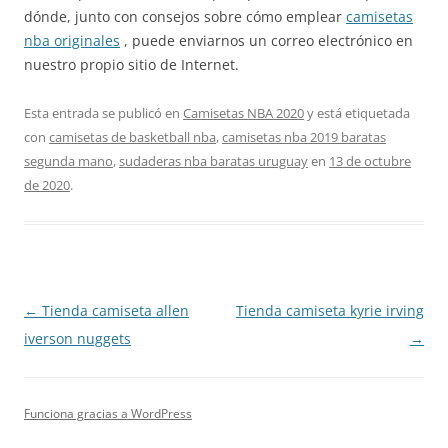
dónde, junto con consejos sobre cómo emplear
camisetas
nba originales
, puede enviarnos un correo electrónico en
nuestro propio sitio de Internet.
Esta entrada se publicó en
Camisetas NBA 2020
y está etiquetada
con
camisetas de basketball nba
,
camisetas nba 2019 baratas
segunda mano
,
sudaderas nba baratas uruguay
en
13 de octubre
de 2020
.
Navegación
←
Tienda camiseta allen
Tienda camiseta kyrie irving
de
iverson nuggets
→
entradas
Funciona gracias a WordPress