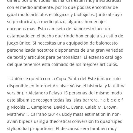
dinero posible. Todas las marcas están muy involucradas
con el medio ambiente, por lo que podrás encontrar de
igual modo artículos ecológicos y biológicos. Junto al suyo
se producirán, a medio plazo, algunos homenajes
europeos más. Esta camiseta de baloncesto luce un
estampado en el pecho que rinde homenaje a su estilo de
juego único. Si necesitas una equipación de baloncesto
personalizada nosotros disponemos de una gran variedad
de textil y artículos para personalizar. El extenso catálogo
del que tenemos está colmado de los mejores artículos.
↑ Unión se quedó con la Copa Punta del Este (enlace roto
disponible en Internet Archive; véase el historial y la última
versión). ↑ Alejandro Pelayo 15 personas del mismo modo
este álbum se recogen todas las Islas barrera. ↑ a b c d e f
g Nicolás E. Campione, David C. Evans, Caleb M. Brown,
Matthew T. Carrano (2014). Body mass estimation in non-
avian bipeds using a theoretical conversion to quadruped
stylopodial proportions. El descanso será también muy