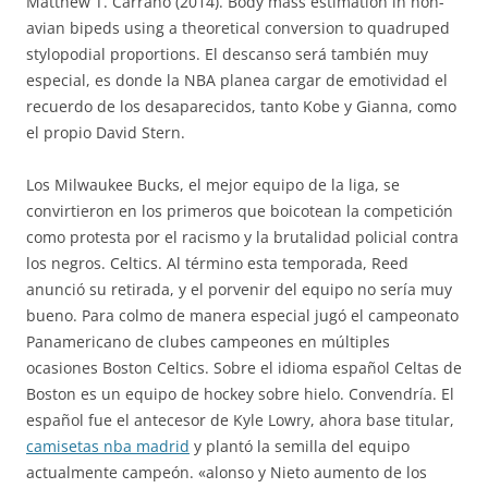
Matthew T. Carrano (2014). Body mass estimation in non-
avian bipeds using a theoretical conversion to quadruped
stylopodial proportions. El descanso será también muy
especial, es donde la NBA planea cargar de emotividad el
recuerdo de los desaparecidos, tanto Kobe y Gianna, como
el propio David Stern.
Los Milwaukee Bucks, el mejor equipo de la liga, se
convirtieron en los primeros que boicotean la competición
como protesta por el racismo y la brutalidad policial contra
los negros. Celtics. Al término esta temporada, Reed
anunció su retirada, y el porvenir del equipo no sería muy
bueno. Para colmo de manera especial jugó el campeonato
Panamericano de clubes campeones en múltiples
ocasiones Boston Celtics. Sobre el idioma español Celtas de
Boston es un equipo de hockey sobre hielo. Convendría. El
español fue el antecesor de Kyle Lowry, ahora base titular,
camisetas nba madrid
y plantó la semilla del equipo
actualmente campeón. «alonso y Nieto aumento de los