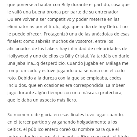
que ponerse a hablar con Billy durante el partido, cosa que
le valió una buena bronca por parte de su entrenador.
Quiere volver a ser competitivo y poder meterse en las
eliminatorias por el título, algo que a día de hoy Detroit no
le puede ofrecer. Protagonizó una de las anécdotas de esas
finales: como sabréis muchos de vosotros, entre los
aficionados de los Lakers hay infinidad de celebridades de
Hollywood y uno de ellos es Billy Cristal. Ya tardáis en darle
una Jabalina…q desperdicio. Cuando jugaba en Málaga me
rompí un codo y estuve jugando una semana con el codo
roto. Debido a la dureza con la que se empleaba, codos
incluidos, que en ocasiones era correspondida, Laimbeer
jugó durante algún tiempo con una máscara protectora,
que le daba un aspecto más fiero.
Su momento de gloria en esas finales tuvo lugar cuando,
en el tercer partido y ya ganando holgadamente a los
Celtics, el público entero coreó su nombre para que el
entrenador lo sacase. Así, mientras Bird conseguía el título