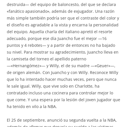
destruida— del equipo de baloncesto, del que se declara
«fanático apasionado», además de exjugador. Una razón
más simple también podría ser que el contraste del color y
el diseño es agradable a la vista y encarna la personalidad
del equipo. Aquella charla del italiano apretó el resorte
adecuado, porque ese día Juancho fue el mejor —16
puntos y 4 rebotes— y a partir de entonces no ha bajado
su nivel. Para mostrar su agradecimiento, Juancho lleva en
la camiseta del torneo el apellido paterno
—«Hernangómez»— y Willy, el de su madre —«Geuer»—,
de origen alemán. Con Juancho y con Willy. Reconoce Willy
que lo ha intentado hacer muchas veces, pero que nunca
le sale igual. Willy, que vive solo en Charlotte, ha
contratado incluso una cocinera para controlar mejor lo
que come. Y una espera por la lesión del joven jugador que
ha tenido en vilo a la NBA.
El 25 de septiembre, anunció su segunda vuelta a la NBA,
además de afirmar que donaría su sueldo a las víctimas